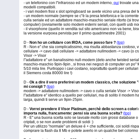
- un telefonino con l"infrarosso ed un modem interno,
qui
trovate una 
modelli compatibili.
- i vari modem fissi x slot springboard se avete vicino una presa del t
- un modem normale (sempre se c"è la presa telefonica e la corrente e
culla seriale ed un adattatore maschio-maschio seriale ritorto (si trov
computer) (ovviamente solo modem esterni seriali, con quelli usb no
- il visorphone (quello in vendita sul sito americano non va bene, bi
la versione eurpoea pervista per il primo quadrimestre 2001)
D -
Non ho un cellulare con IRDA, come posso fare ?
(top)
R - Non e" che sia complicatissimo, ma risulta abbastanza costoso, vi
cellulare -> cavo dati cellulare -> adattatore nullmodem -> cavo (o cr
Visor -> Visor
l"adattatore e" un banalissimo null-modem (deto anche twisted serial 
maschio-maschio 9pin-9pin , si trova nei negozi di computer un po" fo
5/10 mila lire. Purtroppo i cavi costano, soprattutto quelli per cellulari
il Siemens costa 80000 lire !)
D -
Ok a dire il vero preferirei un modem classico, che soluzione 
mi consigli ?
(top)
modem -> adattatore nullmodem -> cavo o culla seriale Visor -> Viso
l"adattatore e" identico a quello per cellulari, ma di solito il modem h
larga, quindi ti serve un 9pin-25pin.
D -
Vorrei prendere il Visor Platinum, perchè dello screen a color
importa nulla, francamente: pensi sia una buona scelta?
(top)
R - E" una buona scelta solo se lavoate molto con grossi database o m
criptati, o se non avete problemi di soldi :)
Per un utilizzo "normale" un deluxe é + che sufficiente, coi soldi rispa
comprare la flash da 8 Mb e potete averlo in un qualche bel colorino 