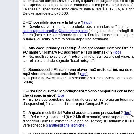
D -
In quanto tempo arriva il Visor, e quanto si paga in spese di sp
R - Dipende dai giri della traco, comunque il tempo d"attesa medio é s
Le spese di spedizione sono circa 20 mila e l"iva é al 17.5%, alla fin 
Deluxe spendete £ 670.000.
D -
E" possibile ricevere la fattura ?
(top)
R - Dovete scrivergli per chiedergliela, basta mandare un" email a
salessupport_english@handspring.com
(in inglese) chiedendogli di 
fattura (invoice) e specificando numero d"ordine, i vostri dati e la partit
number),di solito la fattura arriva dopo una settimana.
D -
Alla voce: primary PC setup: è indispensabile riempire i tre c
PC name", "primary PC address" e "sub netmask" ?
(top)
R - No, quelli sono solo per l" hotsync in rete. Su hotsync sul Visor,
conrollate che ci sia segnato "local hotsync".
D -
Soundsgood e Minijam sono player mp3 molto carini, ma dove sa
mp3 visto che ci sono solo 8mb ?
(top)
R - il primo ha 64 Mb interni, il secondo 2 slot mmc (viene fornito c
64Mb)
D -
Che tipo di slot e" lo Springboard ? Sono compatibili con le nor
che ci sono in giro?
(top)
R - É uno slot proprietario, per il quale ci sono in giro giá un buon n
d"espansioni, fra cui un adattatore per Compact Flash
D -
A quale modello dei Palm si accosta come prestazioni ?
(top)
R - I Deluxe e gli standard (8 e 2 Mb di memoria) sono superiori in Pre
dispositivi Palm OS esistenti (alla pari col Tgrpro); Il Platinum e Il P
vere schegge (
caratteristiche tecniche
).