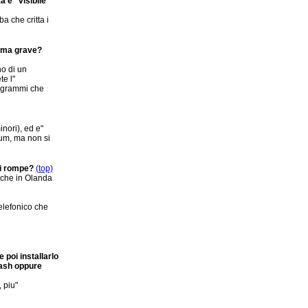
a e" visibile
a che critta i
lema grave?
no di un
e l"
rogrammi che
nori), ed e"
num, ma non si
si rompe?
(top)
o che in Olanda
elefonico che
poi installarlo
lash oppure
 piu"