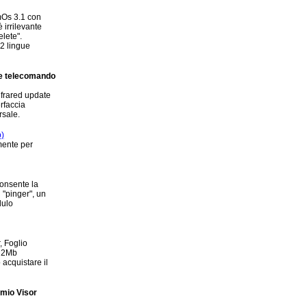
lmOs 3.1 con
 irrilevante
elete".
12 lingue
ome telecomando
infrared update
rfaccia
rsale.
p)
mente per
consente la
n "pinger", un
dulo
, Foglio
o 2Mb
acquistare il
 mio Visor