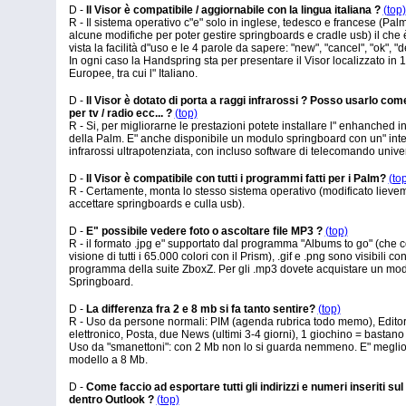
D -
Il Visor è compatibile / aggiornabile con la lingua italiana ?
(top)
R - Il sistema operativo c"e" solo in inglese, tedesco e francese (Pa
alcune modifiche per poter gestire springboards e cradle usb) il che è
vista la facilità d"uso e le 4 parole da sapere: "new", "cancel", "ok", "d
In ogni caso la Handspring sta per presentare il Visor localizzato in 
Europee, tra cui l" Italiano.
D -
Il Visor è dotato di porta a raggi infrarossi ? Posso usarlo c
per tv / radio ecc... ?
(top)
R - Si, per migliorarne le prestazioni potete installare l" enhanched 
della Palm. E" anche disponibile un modulo springboard con un" inte
infrarossi ultrapotenziata, con incluso software di telecomando unive
D -
Il Visor è compatibile con tutti i programmi fatti per i Palm?
(to
R - Certamente, monta lo stesso sistema operativo (modificato lieve
accettare springboards e culla usb).
D -
E" possibile vedere foto o ascoltare file MP3 ?
(top)
R - il formato .jpg e" supportato dal programma "Albums to go" (che 
visione di tutti i 65.000 colori con il Prism), .gif e .png sono visibili co
programma della suite ZboxZ. Per gli .mp3 dovete acquistare un mo
Springboard.
D -
La differenza fra 2 e 8 mb si fa tanto sentire?
(top)
R - Uso da persone normali: PIM (agenda rubrica todo memo), Editor
elettronico, Posta, due News (ultimi 3-4 giorni), 1 giochino = bastan
Uso da "smanettoni": con 2 Mb non lo si guarda nemmeno. E" meglio 
modello a 8 Mb.
D -
Come faccio ad esportare tutti gli indirizzi e numeri inseriti sul
dentro Outlook ?
(top)