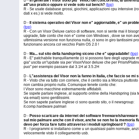
D -
In generale i Visor sono piu" veloci dei concorrenti, la differenz
all"uso pratico oppure si vede solo sui bench?
(top)
R - Se usate database grossi, giochini, applicazioni cpu intensive (rob
dati x es.) si vede molto.
D -
Il sistema operativo del Visor non e" aggiornabile, e" un prob
(top)
R - Con un Visor Deluxe carico di software, non si sente mai il bisog
upgrade, fate conto che non e" come con Windows , dove se non avet
ultimissima versione non funziona nulla, ci sono in giro tantissimi p
funzionano ancora col vecchio Palm OS 2.0 !
D -
Ma... sul sito della handspring sicono che e" upgradabile!
(top)
R - E" patchabile tranquillamente (ci si possono fare degli upgrade mi
gia" uscita un"update sia per Visor/Visor deluxe che per Prism/Plati
puo" per esempio passare dal 3.1H al 3.5.2H
D -
L"assistenza del Visor non la fanno in Italia, che faccio se mi 
R - Visto che va tutto con corriere, che il centro sia a Monza piuttost
non cambia proprio nulla. Comunque tenete conto che:
I Visor sono macchine estremamente affidabili.
Se sspete parlare inglese, al supporto online della Handspring (sia t
via email) sono gentilissimi.
Se non sapete parlare inglese ci sono questo sito, o il newsgroup:
it.comp.hardware.palmari
D -
Posso scaricare da internet del software freeware/shareware e 
sul mio palmare anche con il visor, anche se non ho la memoria f
devo per forza fare tutto attraverso i moduli springboard ?
(top)
R - I programmi si installano come u un qualsiasi palm normale, anzi,
velocemente visto il collegamento usb.