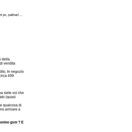
 pc, palmari ...
o della
i di vendita
ito, In negozio
circa 499
 ma siete voi che
cato (quasi
ne qualcosa di
no arrivare a
efonino gsm ? E