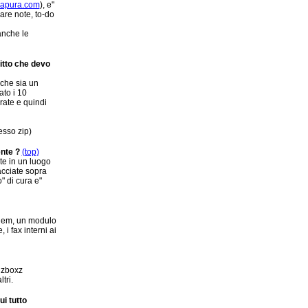
apura.com
), e"
are note, to-do
anche le
itto che devo
 che sia un
to i 10
rate e quindi
tesso zip)
ente ?
(top)
te in un luogo
acciate sopra
" di cura e"
odem, un modulo
i fax interni ai
e zboxz
tri.
ui tutto