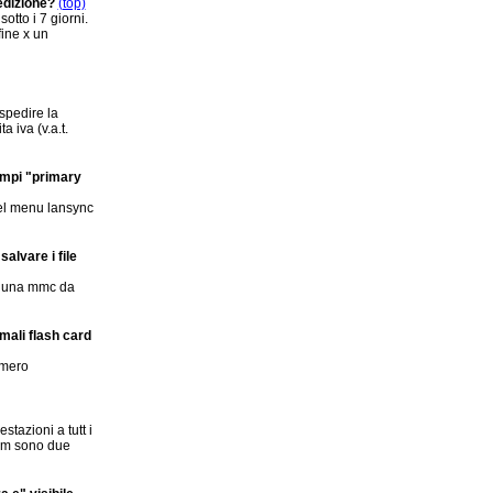
edizione?
(top)
otto i 7 giorni.
fine x un
spedire la
a iva (v.a.t.
ampi "primary
 nel menu lansync
lvare i file
on una mmc da
mali flash card
umero
stazioni a tutt i
rism sono due