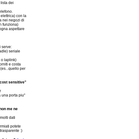
lista dei
elefono.
lettrica) con la
a nei negozi di
n funziona)
sogna aspettare
 serve:
adle) seriale
o laplink)
rniti e costa
 (es...quello per
"cost sensitive"
r
a una porta piu"
i non me ne
olti dati
rmiati potete
trasparente :)