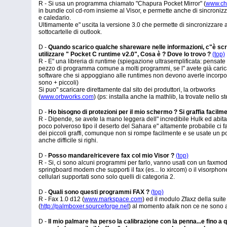
R - Si usa un programma chiamato "Chapura Pocket Mirror" (
www.ch
in bundle col cd-rom insieme al Visor, e permette anche di sincronizz
e caledario.
Ultimamente e" uscita la versione 3.0 che permette di sincronizzare 
sottocartelle di outlook.
D -
Quando scarico qualche shareware nelle informazioni, c"è scr
utilizzare " Pocket C runtime v2.0", Cosa è ? Dove lo trovo ?
(top)
R - E" una libreria di runtime (spiegazione ultrasemplificata: pensate
pezzo di programma comune a molti programmi, se l" avete già carica
software che si appoggiano alle runtimes non devono averle incorpo
sono + piccoli)
Si puo" scaricare direttamente dal sito dei produttori, la orbworks
(
www.orbworks.com
) (ps: installa anche la mathlib, la trovate nello s
D -
Ho bisogno di protezioni per il mio schermo ? Si graffia facilm
R - Dipende, se avete la mano leggera dell" incredibile Hulk ed abita
poco polveroso tipo il deserto del Sahara e" altamente probabile ci f
dei piccoli graffi, comunque non si rompe facilmente e se usate un po
anche difficile si righi.
D -
Posso mandare/ricevere fax col mio Visor ?
(top)
R - Si, ci sono alcuni programmi per farlo, vanno usati con un faxm
springboard modem che supporti il fax (es... lo xircom) o il visorphone, 
cellulari supportati sono solo quelli di categoria 2.
D -
Quali sono questi programmi FAX ?
(top)
R - Fax 1.0 d12 (
www.markspace.com
) ed il modulo Zfaxz della suit
(
http://palmboxer.sourceforge.net
) al momento afaik non ce ne sono al
D -
Il mio palmare ha perso la calibrazione con la penna...e fino a q