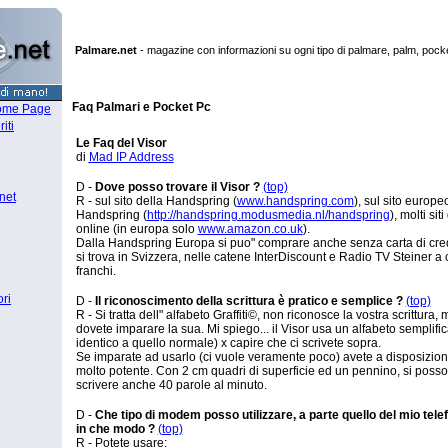
Palmare.net
-
magazine con informazioni su ogni tipo di palmare, palm, pocket
Faq Palmari e Pocket Pc
ome Page
iti
Le Faq del Visor
di
Mad IP Address
D -
Dove posso trovare il Visor ?
(top)
net
R - sul sito della Handspring (
www.handspring.com
), sul sito europe
Handspring (
http://handspring.modusmedia.nl/handspring
), molti sit
online (in europa solo
www.amazon.co.uk
).
Dalla Handspring Europa si puo" comprare anche senza carta di cred
si trova in Svizzera, nelle catene InterDiscount e Radio TV Steiner a 
franchi.
ori
D -
Il riconoscimento della scrittura è pratico e semplice ?
(top)
R - Si tratta dell" alfabeto Graffiti©, non riconosce la vostra scrittura,
dovete imparare la sua. Mi spiego... il Visor usa un alfabeto semplifi
identico a quello normale) x capire che ci scrivete sopra.
Se imparate ad usarlo (ci vuole veramente poco) avete a disposizio
molto potente. Con 2 cm quadri di superficie ed un pennino, si posso
scrivere anche 40 parole al minuto.
D -
Che tipo di modem posso utilizzare, a parte quello del mio tel
in che modo ?
(top)
R - Potete usare: