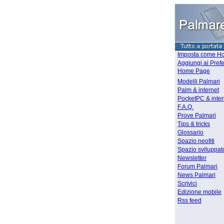
Imposta come H
Aggiungi ai Prefer
Home Page
Modelli Palmari
Palm & internet
PocketPC & inter
F.A.Q.
Prove Palmari
Tips & tricks
Glossario
Spazio neofiti
Spazio sviluppat
Newsletter
Forum Palmari
News Palmari
Scrivici
Edizione mobile
Rss feed