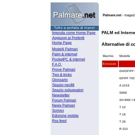
Palmare.net
-
magazin
PALM ed Intern
Imposta come Home Page
Aggiungi ai Preferiti
Home Page
Alternative di 
Modelli Palmari
Palm & internet
Marchio
Modello
PocketPC & internet
Ericsson
F.A.Q.
Prove Palmari
GH/GF/PF 
Tips & tricks
GF/PF 700 
Glossario
Spazio neofiti
A 1018
Spazio sviluppatori
S868
Newsletter
Forum Palmari
SH 888/ I 
News Palmari
T 10
Scrivici
T 18
Edizione mobile
Rss feed
T 28
R 310