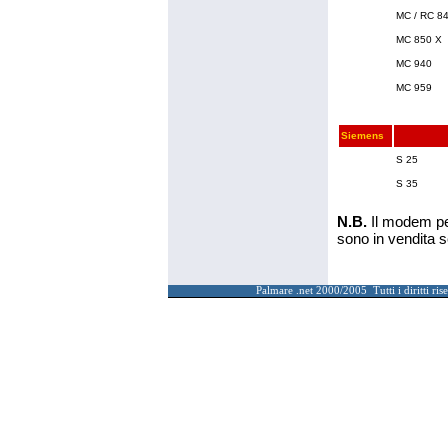
MC / RC 8
MC 850 X
MC 940
MC 959
Siemens
S 25
S 35
N.B.
Il modem pe
sono in vendita 
Palmare .net 2000/2005 Tutti i diritti ris