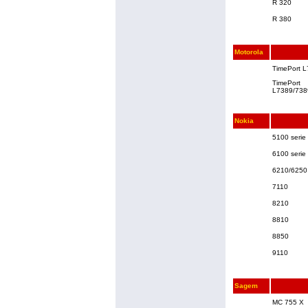
R 320
R 380
Motorola
TimePort 
TimePort
L7389/738
Nokia
5100 serie
6100 serie
6210/6250
7110
8210
8810
8850
9110
Sagem
MC 755 X