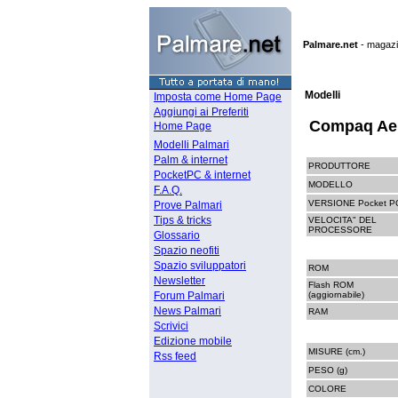
Palmare.net
-
magazin
Modelli
Imposta come Home Page
Aggiungi ai Preferiti
Compaq Aer
Home Page
Modelli Palmari
Palm & internet
PRODUTTORE
PocketPC & internet
MODELLO
F.A.Q.
VERSIONE Pocket P
Prove Palmari
Tips & tricks
VELOCITA" DEL
PROCESSORE
Glossario
Spazio neofiti
Spazio sviluppatori
ROM
Newsletter
Flash ROM
Forum Palmari
(aggiornabile)
News Palmari
RAM
Scrivici
Edizione mobile
MISURE (cm.)
Rss feed
PESO (g)
COLORE