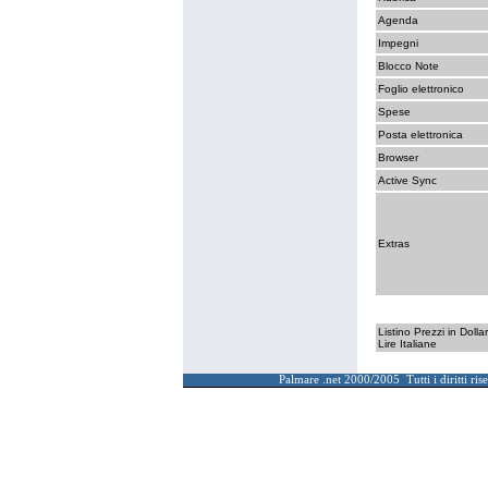
Agenda
Impegni
Blocco Note
Foglio elettronico
Spese
Posta elettronica
Browser
Active Sync
Extras
Listino Prezzi in Dollar
Lire Italiane
Palmare .net 2000/2005 Tutti i diritti ris